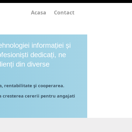
Acasa
Contact
nologiei informației și
fesioniști dedica
ț
i, ne
ienți din diverse
, rentabilitate şi cooperarea.
a cresterea cererii pentru angajati