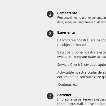
Competente
Pe
rsonalul nostru are experienta in 
date, medii de programare si dezvol
Experienta
Dezvoltarea noastra, are ca sco
tip object-oriented.
Bazat pe propria noastră existe
evoluare. Integram toate acest
Serviciu Clienti Individual, aj
Activitatile noastre contin de a
documentatie software care gara
Continuare..
Parteneri
Impreuna cu partenerii nostrii a
roboti industriali si trasabilita