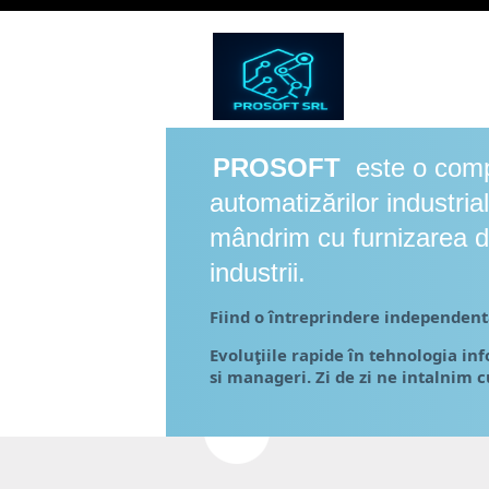
PROSOFT
este o compa
automatizărilor industria
mândrim cu furnizarea de
industrii.
Fiind o întreprindere independentă
Evoluţiile rapide în tehnologia in
si manageri. Zi de zi ne intalnim cu