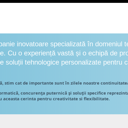
nie inovatoare specializată în domeniul teh
le. Cu o experiență vastă și o echipă de pro
 soluții tehnologice personalizate pentru cl
, stim cat de importante sunt în zilele noastre continuitatea
formatică, concurenţa puternică şi soluţii specifice reprezint
 aceasta cerinta pentru creativitate si flexibilitate.