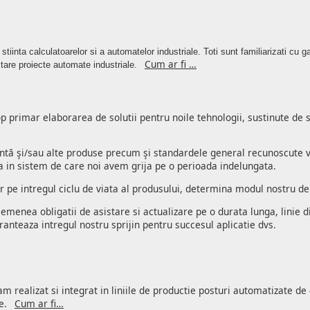
stiinta calculatoarelor si a automatelor industriale.
Toti sunt familiarizati cu
Cum ar fi …
tare proiecte automate industriale.
p primar elaborarea de solutii pentru noile tehnologii, sustinute de
ntă şi/sau alte produse precum şi standardele general recunoscute vo
a in sistem de care noi avem grija pe o perioada indelungata.
utor pe intregul ciclu de viata al produsului, determina modul nostru 
semenea obligatii de asistare si actualizare pe o durata lunga, linie 
nteaza intregul nostru sprijin pentru succesul aplicatie dvs.
m realizat si integrat in liniile de productie posturi automatizate de
te.
Cum ar fi…